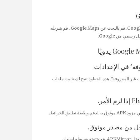
بمجرد الإعداد، قم بتنزيل Aurora Store، كبديل لمتجر Google Play. قم بالبحث عن Google Maps، قم بتنزيله
فة’ في الإعدادات
ت غير المعروفة”. هذه الخطوة تتيح لك تثبيت ملفات
أخيرًا، قم بتنزيل ملف APK لخرائط Google من مصدر موثوق مثل APKMirror. قم بتثبيته وضبطه لضمان