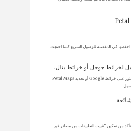
 احفظها في المفضلة للوصول السريع كلما احتجت
ل لخرائط جوجل أو خرائط بتال.
استخدم Petal Search، أداة اكتشاف التطبيقات من هواوي، للعثور على خرائط Google أو تحديد Petal Maps
سهل.
شائعة
 تأكد من تمكين “تثبيت التطبيقات من مصادر غير