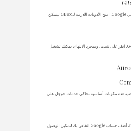
قم بتشغيل GBox واتبع التعليمات لتسجيل الدخول إلى حسابك في Google. امنح الأذونات اللازمة لـ GBox ليتمكن
داخل GBox، ابحث عن خرائط Google في متجر Google Play. انقر على تثبيت، وبمجرد الانتهاء، يمكنك تشغيل
خدمات microG الأساسية وتطبيق microG المصاحب. هذه مكونات أساسية تحاكي خدمات جوجل على
انتقل إلى الإعدادات واسمح بجميع الأذونات الضرورية لـ microG. أضف حساب Google الخاص بك لتمكين الوصول