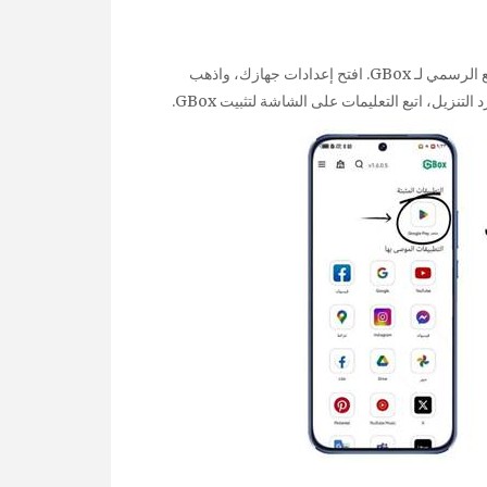
للشروع في ذلك، قم بتنزيل GBox من مصدر موثوق مثل الموقع الرسمي لـ GBox. افتح إعدادات جهازك، واذهب
نزيل، اتبع التعليمات على الشاشة لتثبيت GBox.