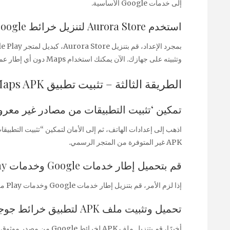
إلى خدمات Google الأساسية.
استخدم Aurora Store لتنزيل خرائط Google
وتثبيته على جهازك. الآن يمكنك استخدام Maps دون أي إطار عمل رسمي من Google.
الطريقة الثالثة – تثبيت تطبيق Google Maps APK يدويًا
تمكين ‘تثبيت التطبيقات من مصادر غير معرو
اذهب إلى إعدادات الهاتف، ثم إلى الأمان لتمكين “تثبيت التطبيقا
APK غير المتوفرة من المتجر الرسمي.
قم بتحميل إطار خدمات Google وخدمات Play إذا لزم الأمر.
إذا لزم الأمر، قم بتنزيل إطار خدمات Google وخدمات Play من مزود APK موثوق به لدعم وظيفة تطبيق الخرائط.
تحميل وتثبيت ملف APK لتطبيق خرائط جوجل من مصدر موثوق.