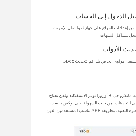
جيل الدخول إلى الحساب
 من إعدادات الموقع على جهازك واتصال الإنترنت.
حل مشاكل التنبيهات.
ديث الأدوات
احرص دائمًا على استخدام إصدارات تطبيقات متوافقة مع نظام تشغيل هواوي الخاص بك. قم بتحديث GBox
. مايكرو جي + أورورا توفر الاستقلالية ولكن تحتاج
يل حزم APK بسيط ولكنه يفتقر إلى التحديثات. من حيث السهولة، جي بوكس يناسب
المستخدمين العاديين، ومايكرو جي يناسب المستخدمين ذوي الخبرة التقنية، وطريقة APK تناسب المستخدمين الذين