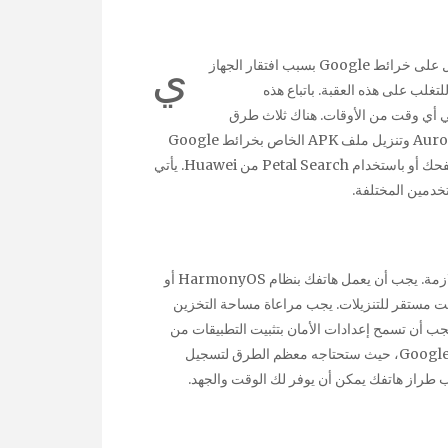
ي
واجه العديد من مستخدمي هواتف Huawei تحديات في الحصول على خرائط Google بسبب افتقار الجهاز
وات واضحة للتغلب على هذه العقبة. باتباع هذه
أي وقت من الأوقات. هناك ثلاث طرق
رئيسية تحت تصرفك: استخدام GBox و microG مع Aurora Store وتنزيل ملف APK الخاص بخرائط Google
مباشرة. بالإضافة إلى ذلك ، سنغطي طريقة بديلة من خلال متصفحك أو باستخدام Petal Search من Huawei. يأتي
خدمين المختلفة.
قبل البدء، تأكد من أن جهاز هواوي الخاص بك يلبي المتطلبات اللازمة. يجب أن يعمل هاتفك بنظام HarmonyOS أو
إنترنت مستقر للتنزيلات. يجب مراعاة مساحة التخزين
ن تستغل خدمات GBox وmicroG مساحة. يجب أن تسمح إعدادات الأمان بتثبيت التطبيقات من
مصادر غير معروفة. بالإضافة إلى ذلك، كن مستعدًا بحسابك في Google، حيث ستحتاجه معظم الطرق لتسجيل
 طراز هاتفك يمكن أن يوفر لك الوقت والجهد.