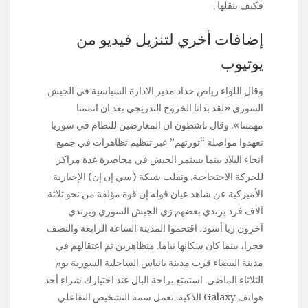
فكيف بنقلها .
إضافات أخري لتنزيل فيديو من
يوتيوب
وقال اللواء رياض حداد مدير الادارة السياسية في الجيش
السوري «لقد بدانا الخروج التدريجي بعد ان اتممنا
مهمتنا». وقال ناشطون ان المعارضين للنظام في سوريا
تعهدوا مواصلة “ثورتهم” عبر تنظيم تظاهرات في جميع
انحاء البلاد بينما يستمر الجيش في محاصرة عدة مراكز
للحركة الاحتجاجية. ونقلت شبكة (سي إن إن) الإخبارية
الأميركية عن شاهد عيان قوله إن قوة مؤلفة من نحو ثلاثة
آلاف فرد يرتدي بعضهم زي الجيش السوري ويرتدي
آخرون زيا أسود، اقتحموا المدينة الساعة الرابعة والنصف
فجرا، بينما كان سكانها نياما. متظاهرين تم اعتقالهم في
مدينة البيضاء قرب مدينة بانياس الساحلية السورية يوم
الثلاثاء الماضي. استمتع براحة البال عند اختيارك شراء أحد
هواتف Galaxy الذكية. تعمل سمة التشخيص التفاعلي