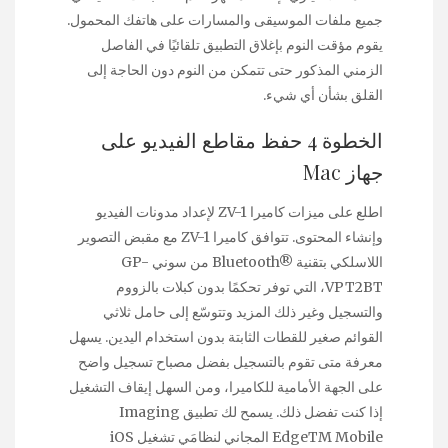
جميع ملفات الموسيقى والمسارات على هاتفك المحمول.
يقوم مؤقت النوم بإغلاق التطبيق تلقائيًا في الفاصل
الزمني المذكور حتى تتمكن من النوم دون الحاجة إلى
القلق بشأن أي شيء.
الخطوة 4 حفظ مقاطع الفيديو على
جهاز Mac
اطلع على ميزات كاميرا ZV-1 لإعداد مدونات الفيديو
وإنشاء المحتوى. تتوافق كاميرا ZV-1 مع مقبض التصوير
اللاسلكي بتقنية Bluetooth®‎ من سوني GP-
VPT2BT، التي توفر تحكمًا بدون كبلات بالزووم
والتسجيل وغير ذلك المزيد وتتوسّع إلى حامل ثلاثي
القوائم صغير للقطات الثابتة بدون استخدام اليدين. يسهل
معرفة متى تقوم بالتسجيل بفضل مصباح تسجيل واضح
على الجهة الأمامية للكاميرا، ومن السهل إيقاف التشغيل
إذا كنت تفضل ذلك. يسمح لك تطبيق Imaging
EdgeTM Mobile المجاني لنظامَي تشغيل iOS