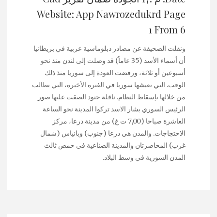
Website: App Nawrozedukrd Page
1 From 6
ونقلت الصحيفة عن مصادر دبلوماسية عربية في بريطانيا
أن أسماء الأسد (35 عاماً) قد وصلت إلى لندن منذ نحو
أسبوعين أو ثلاثة، ورفضت العودة إلى سوريا منذ ذلك
الوقت. التي تعيشها سوريا في الفترة الأخيرة، التي تطالب
من خلالها بإسقاط النظام. ناقلة جنود الصقت عليها صور
الرئيس السوري بشار الاسد تركوا المدينة نحو الساعة
العاشرة صباحا (7,00 ت غ) من مدينة درعا، مركز
الاحتجاجات. والمدن هي درعا (جنوب) وبانياس (شمال
غرب) المحاصرتان والمدينة الصناعية في حمص ثالث
المدن السورية في وسط البلاد.