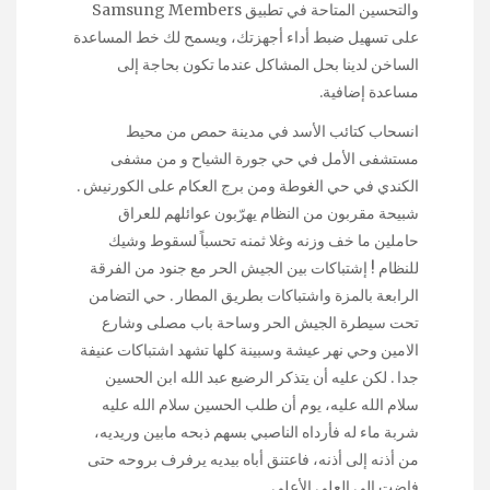
والتحسين المتاحة في تطبيق Samsung Members
على تسهيل ضبط أداء أجهزتك، ويسمح لك خط المساعدة
الساخن لدينا بحل المشاكل عندما تكون بحاجة إلى
مساعدة إضافية.
انسحاب كتائب الأسد في مدينة حمص من محيط
مستشفى الأمل في حي جورة الشياح و من مشفى
الكندي في حي الغوطة ومن برج العكام على الكورنيش .
شبيحة مقربون من النظام يهرّبون عوائلهم للعراق
حاملين ما خف وزنه وغلا ثمنه تحسباً لسقوط وشيك
للنظام ! إشتباكات بين الجيش الحر مع جنود من الفرقة
الرابعة بالمزة واشتباكات بطريق المطار . حي التضامن
تحت سيطرة الجيش الحر وساحة باب مصلى وشارع
الامين وحي نهر عيشة وسبينة كلها تشهد اشتباكات عنيفة
جدا . لكن عليه أن يتذكر الرضيع عبد الله ابن الحسين
سلام الله عليه، يوم أن طلب الحسين سلام الله عليه
شربة ماء له فأرداه الناصبي بسهم ذبحه مابين وريديه،
من أذنه إلى أذنه، فاعتنق أباه بيديه يرفرف بروحه حتى
فاضت إلى العلي الأعلى…