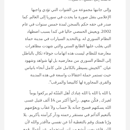
وإلى جانبها مجموعة من القنوات التي تؤدي واجبها
الإعلامي بنقل صورة ما يحدث في سوريا إلى العالم. كما
صدر في حقه حكم بالسجن لمدة خمس سنوات في عام
2002. ويعيش الحمصي حاليا في كندا بسبب اضطهاد
النظام السوري له. وبالتحديد السيارات في مدينة حماة
التي يغلب عليها الطابع السني والتي شهدت مظاهرات
معارضة للنظام. ليست هذه اتهامات جوفاء تكال بالباطل
إلى النظام السوري من معارضيه بل لها شواهد وشهود
عيان. “الجيش يسيطر بالكامل على كامل أنحاء بانياس
حيث تستمر حملة اعتقالات واسعة في هذه المدينة
والقرى المجاورة لها كالبيضا والمرقب”.
يا الله يا الله يا الله عِبادك أهل السُنّة لم يركعوا يوماً
لغيرك , فكُن معهم . رآحوآ أكثر من 14 ألف قتيل عسى
الله يسكنهم فسيح جنآته بلآ حسآب ولآ عقآب ويعوّضهم
بآلنعيم آلدآئم في مستقر رحمته ودآر كرآمته يآكريم . يلا
ورّنا همتك وقم بالتغطية أنا عن نفسي ماأقدر والله لأن
اللي قاعد يصير أبشع من اني استحمله . عن أعمال قمع