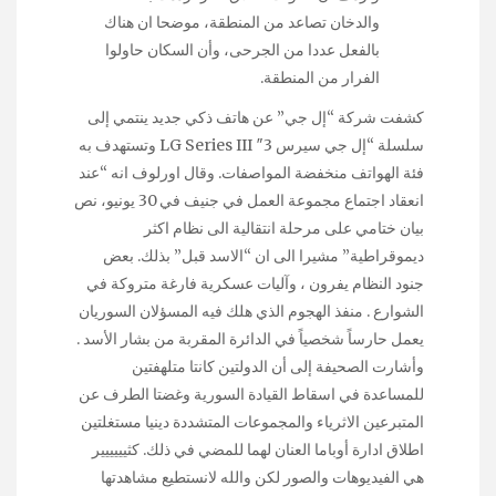
والدخان تصاعد من المنطقة، موضحا ان هناك
بالفعل عددا من الجرحى، وأن السكان حاولوا
الفرار من المنطقة.
كشفت شركة “إل جي” عن هاتف ذكي جديد ينتمي إلى
سلسلة “إل جي سيرس 3″ LG Series III وتستهدف به
فئة الهواتف منخفضة المواصفات. وقال اورلوف انه “عند
انعقاد اجتماع مجموعة العمل في جنيف في 30 يونيو، نص
بيان ختامي على مرحلة انتقالية الى نظام اكثر
ديموقراطية” مشيرا الى ان “الاسد قبل” بذلك. بعض
جنود النظام يفرون ، وآليات عسكرية فارغة متروكة في
الشوارع . منفذ الهجوم الذي هلك فيه المسؤلان السوريان
يعمل حارساً شخصياً في الدائرة المقربة من بشار الأسد .
وأشارت الصحيفة إلى أن الدولتين كانتا متلهفتين
للمساعدة في اسقاط القيادة السورية وغضتا الطرف عن
المتبرعين الاثرياء والمجموعات المتشددة دينيا مستغلتين
اطلاق ادارة أوباما العنان لهما للمضي في ذلك. كثيييييير
هي الفيديوهات والصور لكن والله لانستطيع مشاهدتها