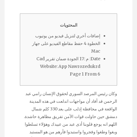
المحتويات
إضافات أخري لتنزيل فيديو من يوتيوب
الخطوة 4 حفظ مقاطع الفيديو على جهاز
Mac
Date: م :17 الجودة ضمان تقرير Cad
Website: App Nawrozedukrd
Page 1 From 6
وكان رئيس المرصد السوري لحقوق الإنسان رامي عبد
الرحمن قد أفاد أن مواجهات اندلعت في هذه المدينة
الواقعة في محافظة إدلب على بعد 330 كلم شمال
دمشق حين حاولت قوات الأمن تفريق مظاهرة حاشدة.
اللهم انه يوجع قلوبنا أذى عبد من عبيدك وهؤلاء تسلطوا
وبغوا وطغوا وفجروا واستبدوا فأرهم من هو المستبد