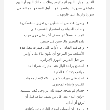
القادر الجبار .. اللهم انهم لايعجزونك سبحانك اللهم أرنا بهم
مايشفي صدورنا .. وانصر اخواننا أهل السنة والجماعة في
سوريا واربط على قلوبهم ..
وصرح عدد من الناشطين بأن تعزيزات عسكرية
وصلت للحولة مع استمرار القصف على
المدينة، فضلاً عن قصف آخر على قرى قرب
بلدة القصير والرستن في حمص.
وأضافت القناة أن الأوامر التي صدرت بنقل هذه
الأسلحة من المرجح أن تكون بناءً على أوامر
من قبل الحرس الثوري الإيراني.
استمتع براحة البال عند اختيارك شراء أحد
هواتف Galaxy الذكية.
اطلع على ميزات كاميرا ZV-1 لإعداد مدونات
الفيديو وإنشاء المحتوى.
حسام لم تسجد جبهته لله عز وجل فقد استشهد
-بإذن الله- بعد أقل من نصف ساعة قبل أن
يُرفع أي أذان.
وأردف ان أصوات اطلاق النار ترددت بكثافة