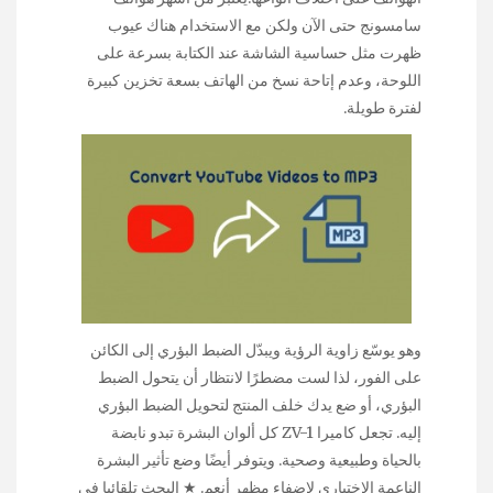
سامسونج حتى الآن ولكن مع الاستخدام هناك عيوب
ظهرت مثل حساسية الشاشة عند الكتابة بسرعة على
اللوحة، وعدم إتاحة نسخ من الهاتف بسعة تخزين كبيرة
لفترة طويلة.
وهو يوسّع زاوية الرؤية ويبدّل الضبط البؤري إلى الكائن
على الفور، لذا لست مضطرًا لانتظار أن يتحول الضبط
البؤري، أو ضع يدك خلف المنتج لتحويل الضبط البؤري
إليه. تجعل كاميرا ZV-1 كل ألوان البشرة تبدو نابضة
بالحياة وطبيعية وصحية. ويتوفر أيضًا وضع تأثير البشرة
الناعمة الاختياري لإضفاء مظهر أنعم. ★ البحث تلقائيا في