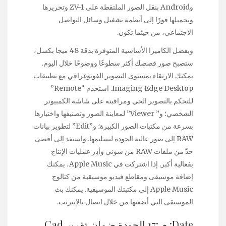
وAndroid‏ بنقل الصور الملتقطة على ZV-1 وتحريرها
وتحميلها فورًا إلى أنظمة تشغيل وسائل التواصل
الاجتماعي، من حيثما تكون.
وبفضل الكاميرا الأساسية المتوفرة بدقة 48 ميجا بكسل،
ستصبح صور قصصك أكثر سطوعًا ووضوحًا خلال اليوم.
يمكنك الارتقاء بمستوى التصوير الفوتوغرافي مع تطبيقات
Imaging Edge Desktop. استخدم “Remote”
للتحكم بالتصوير الحي ومراقبته على شاشة الكمبيوتر
الشخصي؛ و” Viewer”‏ لمعاينة الصور وتصنيفها واختيارها
بسرعة من مكتبات الصور الكبيرة؛ و”Edit” لتطوير بيانات
RAW إلى صور عالية الجودة لتسليمها. واستفد إلى أقصى
حدّ من ملفات RAW من سوني وأدِر عمليات الإنتاج
بفعالية أكبر. إذا اشتركت في Apple Music، يمكنك
إضافة موسيقى ومقاطع فيديو موسيقية من كتالوج
Apple Music إلى مكتبتك الموسيقية. يمكنك بث
الموسيقى التي أضفتها من خلال اتصال بالإنترنت.
Date: م :17 الجودة ضمان تقرير Cad