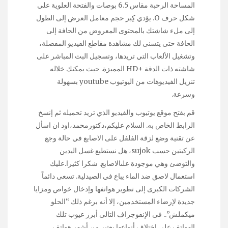
المساحة الرحبة مقاس 6.5 بوصات والفتحة العلوية على
شكل حرف O. يؤدي كِبر حجم معامل العرض إلى الطول
إلى ملء شاشتك بالمحتوى المعروض من الحافة إلى
الحافة حتى يتسنى لك مشاهدة مقاطع الفيديو المفضلة،
وتشغيل الألعاب التي تريدها، وتسجيل البث المباشر على
شاشته ذات الدقة HD+‎ المميزة. حيث يمكنك خلاله
تنزيل الفيديوهات من اليوتيوب youtube بسهولة
وسرعة.
قم بفتح موقع يوتيوب والفيديو الذي تريد تحميله ثم إنسخ
الرابط الخاص به. السلام عليكم،دكتورمحمد،اود ان اسأل
عن تقنية وضع لزقة الفلفل على الاصابع في حالة وجع
الركبتين حسب sujok، هل نستطيع غسل اليدين
والتوضئ وهي موجودة علىالاصابع. شكرا كثيرا.عليك
استعمال لاصق ضد الماء يباع في الصيدلية. تسعى دائماً
الشركات الكبرى إلى تطوير هواتفها وإدخال خواص ومزايا
جديدة لإرضاء المستخدمين، إلا أنه برغم ذلك “الحلو
ميكملش”.. فى الإنفوجراف التالى أبرز عيوب تلك
الهواتف على اختلاف أنواعها.يعتبر من أشهر هواتف