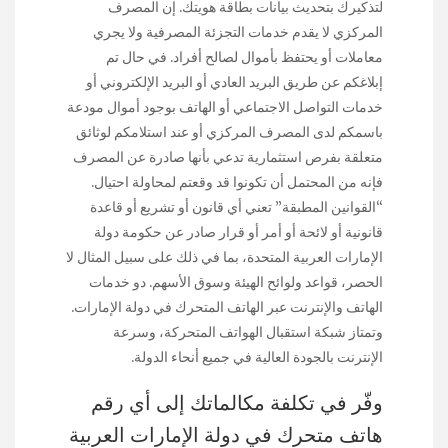
لتذكيرك بتحديث بيانات بطاقة هويتك. إن المصرف
المركزي لا يقدم خدمات التجزئة المصرفية ولا يجري
معاملات أو يحتفظ بأموال لصالح أفراد. في حال تم
إبلاغكم عن طريق البريد العادي أو البريد الإلكتروني أو
خدمات التواصل الاجتماعي أو الهاتف بوجود أموال مودعة
باسمكم لدى المصرف المركزي أو عند استلامكم لوثائق
متعلقة بفرص استثمارية تدعي بأنها صادرة عن المصرف
فإنه من المحتمل أن تكونوا قد وقعتم لمحاولة احتيال.
“القوانين المطبقة” تعني أي قانون أو تشريع أو قاعدة
قانونية أو لائحة أو أمر أو قرار صادر عن حكومة دولة
الإمارات العربية المتحدة، بما في ذلك على سبيل المثال لا
الحصر، قواعد ولوائح الهيئة وسوق الأسهم. دو خدمات
الهاتف والإنترنت عبر الهاتف المتحرك في دولة الإمارات.
وتمتاز شبكة استقبال الهواتف المتحركة، وسرعة
الإنترنت بالجودة العالية في جميع أنحاء الدولة.
وفّر في تكلفة مكالماتك إلى أي رقم
هاتف متحرك في دولة الإمارات العربية