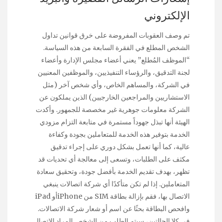
الإلكتروني
تم وصف العقوبات المفروضة على خرق قوانين تداول
الشخص المطلع في الفقرة السابعة من هذه السياسة.
“الموظف المُطلع” يعني أعضاء مجلس الإدارة وأعضاء
لجنة التدقيق، والرؤساء التنفيذيين، والموظفين المعنيين
في الشركة، والمساهم الخاص، وأي شخص آخر (مثل
الاستشاريين والمراجعين الخارجيين) الذين يملكون عن
الشركة معلومات جوهرية غير مخصصة للجمهور. وأكدت
الهيئة أنها تبذل جهوداً مستمرة في متابعة التزام مزودي
الخدمة بتوفير هذه الخدمة للمتعاملين بجودة وكفاءة
عالية، كما أنها تعمل بشكل دوري على إجراء تدقيق
مكثف على الطلبات، وتسعى إلى معالجة أي تحديات قد
تظهر، بهدف تقديم الخدمة بأفضل جودة، وتحقيق سعادة
المتعاملين. إذا لم تكن متأكدًا أي شركة اتصالات ينبغي
الاتصال بها، فقم بإزالة بطاقة SIM من iPhoneأو iPad
وافحص البطاقة بحثًا عن اسم أو شعار شركة الاتصالات.
في كلا الحالتين، سيتم الطلب من الشخص المراد الاتصال