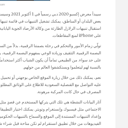
استقبال تنبيهات الزلازل الطارئة من وكالة الأرصاد الجوية اليابان
على iPhone لمنع المقاطعات.
تولّي زمام الأمور والتحكم في رحلة بصمتنا الرقمية، بدلاً من الس
البصمة الرقمية. التثقيف وزيادة الوعي بمفهوم البصمة الرقمية، وكي
على حد سواء. من الطبيعي تماماً أن يكون الشباب أكثر استخداماً
بالنسبة لهم ليتعلموا ويستكشفوا العالم من حولهم.
نعم، يمكنك ذلك من خلال زيارة الموقع الخاص بوجهتي أو تحميل
عليه التواصل مع القنصلية السعودية للاطلاع على الوثائق المطلو
المصرف في حال كانت المركبة مرهونة.
آثار البيانات النشطة هي تلك التي يتركها المستخدم عن قصدٍ مث
الاجتماعي مثل فيسبوك وإنستغرام وتويتر. يمكنك اختيار التطبيقا
وإعداد التنبيهات المستندة إلى الموقع والسماح بالتنبيهات الحكومية