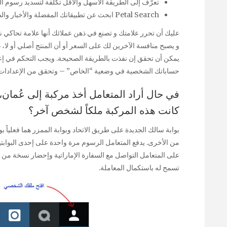
تعرّف إلى الطريقة الأسهل والأقلّ تكلفة لتسديد رسوم ا
Petal Search ابحث عن تطبيقاتك المفضلة والأخبار والصور ومقاطع الفيديو وغيرها.
عليك أن تحرر علامتك و تصنع في ذهن عملائك أنها علامة تحاكي ن
و يصبح منافسة الآخرين لك على السعر أو أن المنتج أصلي أو ل
يمكن أن تحقق إن نفذت بالطريقة الصحيحة. ويجب التحكم في إع
حساباتك الشخصية في وضعية “الخاص” – وتحقق من الإعدادات بين ا
في حال أراد المتعامل أخذ مركبة إلى عُمان،
كانت هذه المركبة ملكاً لشخص آخر؟
بوابة سالك الجديدة على طريق الاتحاد وبوابة الممزر هما فعلياً 
من الأخرى. يدفع المتعامل الرسوم مرة واحدة على إحدى البواب
على المتعامل التواصل مع السفارة الإماراتية وإحضار نسخة من
تسمح له باستكمال المعاملة.