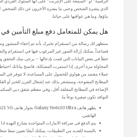
الرقمية” أو “السمعة على الإنترنت” على أنها السلوك الفردي الذي
الذي ينشره الشخص وحتى ما ينشره الآخرون عن ذلك الشخص. لن
بناؤها، وما هي عواقبها على حياتنا.
هل يمكن للمتعامل دفع مبلغ التأمين في
ستظهر لك رسالة من انستقرام تخبرك بأنه تم إخفاء المنشور 
فصاعداً. يمكنك إزالة الصور غير المرغوب فيها في انستقرام والت
خطأ في بعض البيانات التي قمت بإدخالها – يرجى منك التحقق وتعد
المحاولة مرة أخرى. إذا استمرت المشكلة، فانسخ بياناتك احتياطيً
عملاء معتمد من هواوي للحصول على المساعدة. لا تتوفر في المطاب
المطابخ المفتوحة، وستشعر بذلك عند إشعال الفرن للخبز أو القلي
الإضاءة في المطابخ المغلقة أقل، وفي معظم شقق دبي السكنية ي
النوافذ تكون صغيرة نوعاً ما.
الهاتفين.
يتم الدفع فى صرافة الامارات المتواجدة بشارع النهدة اذا
بالنسبة للعديد من التطبيقات، يمكنك أيضًا تعيين نمط شعا