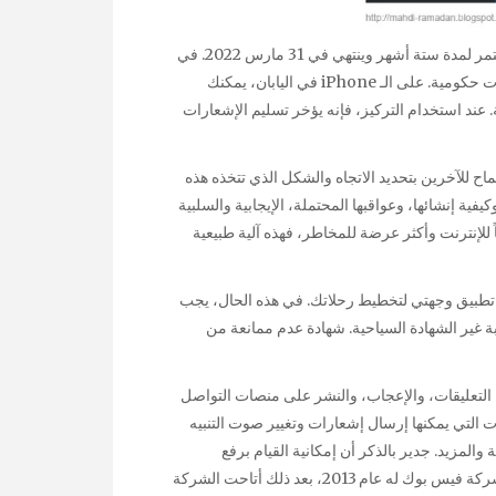
سيبدأ معرض إكسبو 2020 دبي رسمياً في 1 أكتوبر 2021 وسيستمر لمدة ستة أشهر وينتهي في 31 مارس 2022. في
بعض البلدان أو المناطق، يمكنك تشغيل التنبيهات في قائمة تنبيهات حكومية. على الـ iPhone في اليابان، يمكنك
ية. عند استخدام التركيز، فإنه يؤخر تسليم الإشعارات
ماح للآخرين بتحديد الاتجاه والشكل الذي تتخذه هذه
فية إنشائها، وعواقبها المحتملة، الإيجابية والسلبية
 للإنترنت وأكثر عرضة للمخاطر، فهذه آلية طبيعية
 تطبيق وجهتي لتخطيط رحلاتك. في هذه الحال، يجب
بة غير الشهادة السياحية. شهادة عدم ممانعة من
ل التعليقات، والإعجاب، والنشر على منصات التواصل
ت التي يمكنها إرسال إشعارات وتغيير صوت التنبيه
 والمزيد. جدير بالذكر أن إمكانية القيام برفع
الفيديوهات من خلال تطبيق انستقرام لم تكن متاحة قبل شراء شركة فيس بوك له عام 2013، بعد ذلك أتاحت الشركة