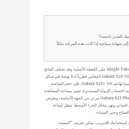
يك المدير باسمه؟
لى شهادة سياحية إذا كانت هذه المركبة ملكاً
تعتمد نتائج نسق وعدد الصور الناتجة عن خاصية اللقطة الواحدة Single Take على اللقطة الأصلية. وقد تختلف النتائج
أيضاً وفقاً للقطات الكاميرا الأمامية والخلفية. حجم شاشة هاتف Galaxy S21 5G المقاس قطرياً 6.2 بوصة في شكل
مستطيل كامل و 6.1 بوصة عند احتساب الزوايا المستديرة، وبالنسبة لهاتف Galaxy S21+ 5G، فإن حجم الشاشة
6.7 بوصة في شكل مستطيل كامل و 6.5 بوصة عند احتساب الزوايا المستديرة. تعتبر مساحة المشاهدة
الفعلية أقل بسبب الزوايا المستديرة وفتحة الكاميرا. هاتف Galaxy S21 Plus 5G مرئي من الجهة الأمامية، ويعرض
لمباني ونهر يتخلل الجزء الأوسط. تنتقل إضاءة
الصباح وحتى المساء.
د استخدامك للإنترنت. يمكن تعريف “البصمة