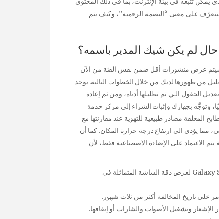
 يمكن تتبّعه في بيئة الإنترنت، بما في ذلك المحتوى
تعرّف على معنى “البصمة الرقمية”، وكيف يتم
 حال لم يكن شيك المدير باسمه؟
وسيتم عرض منشورات أقل ضمن نفس الفئة من الآن
قليل من ظهورها لديك من خلال الخطوات التالية. يوجد
يل الحقول التي تم تظليلها أدناه، ومن ثم إعادة
ا، وتوجَّه بجهازك وإثبات الشراء إلى مركز خدمة
خ المغلقة مصادر طبيعية للتهوية عند مقارنتها مع
، مما يؤدي الى ارتفاع درجة حرارة المكان. كما أن
تم الاعتماد على الإضاءة الاصطناعية فقط، لأن
يظهر هاتف Galaxy Note20 Ultra بجوار هاتف Galaxy S21 5G لعرض دقة الشاشة المتماثلة في
 مر على تاريخ المخالفة أكثر من ثلاث شهور.
ر الإشعار وتشغيل الأصوات والشارات أو إيقافها.