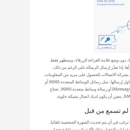
، دون وضع علامة القراءة الزرقاء، وستظهر فقط
ها. إذا تعذّر إرسال الرسالة على الرغم من ذلك،
ل بشركة الاتصالات للحصول على مزيد من المعلومات.
راجع شركة الاتصالات لديك لمعرفة ما إذا كاننوع الرسالة التي تحاول إرسالها، مثل رسائل الوسائط المتعددة MMS أو
الرسائل النصية القصيرة SMS مدعومًا. لإرسال رسالة كرسالة iMessage أو رسالة وسائط متعددة MMS، تحتاج
ت المحمول، إذا كنت لا ترغب في أن يتم تحديث الصورة الشخصية تلقائيا.
مليات التفعيل وذلك لألا تتمكن من اعادة تفعيل