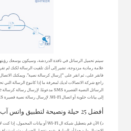
سيتم تحميل الرسائل في نافذة الدردشة، وسيكون بوسعك رؤيتها
علامة رمادية مزدوجة، تشير إلى أنك تلقيت الرسالة لكنك لم تقرأ
فانقر على، ثم انقر على “إرسال كرسالة نصية”. ويمكنك الاتصا
إلى بيانات خلوية أو اتصال Wi-Fi. لإرسال رسالة نصية قصيرة SMS، يتعين أن يكون لديك اتصال بشبكة خلوية.
أفضل 25 حيلة ونصيحة لتطبيق واتس آب لم تسمع من قبل
د) الآن قم بتعطيل شبكة ال Wi-Fi أو بيانا
الاحتمال وارد جدا أن السارق يقوم بتفعيل الحساب وثم استنزاف ع