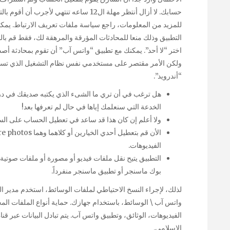
حسابك. لا أزال أنتظر مهلة ال12 ساعه تنتهي
للمزيد من المعلومات، راجع سياسة ملفات تعريف الارتباط. يمكنك
التطبيق وذلك منعا للمحادثات المؤرقة والمرهقة لك، فقط قم بالذ
اختر “لا أحد”. يمكنك مع تطبيق “واتس آب” أن تقوم بمحادثة أص
“أندرويد”.
هل ترغب في أن تري ما الشىء الذي يكتبه صديقك في درد
الخدعة التي سنعلمك إياها في حال لم تعرفها بعد!
ولا أعلم إن كان هذا قد ساعد في تعطيل الحساب على السا
الفيديوهات.
التطبيق يتيح نقل ملفات فيديو أو مصورة أو ملفات صوتية 
بوك ماسنجر أو تطبيق ماسنجر منفرداً.
واتس آب \ الوسائط، باستخدام جهازك. حماية أنواع الملفات المخ
الفيديوهات، الوثائق، وتطبيق واتس آب. يتم تبادل البيانات عبر ق
الإسلامي.