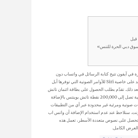
سوق دبي الحرة للتنس»
زة في آيفون تتيح كتابة الرسائل في واتساب دون
استخدام لوحة المفاتيح وبالاعتماد على الإملاء الصوتي، وهي تعتمد على خاصية Siri للأوامر الصوتية التي توفرها أبل
بعد ذلك. تقدّم بطلب الحصول على بطاقة ائتمان تاتش
بوينتس فيزا من بنك أبوظبي التجاري واحصل على مكافآت إضافية تصل إلى 200,000 نقطة تاتش بوينتس بالإضافة
لمات صوتية ومرئية غير محدودة عبر أي من التطبيقات
ترنت. ستلاحظ عند عدم استخدام الإضافة أن واتس اب
 تحصل على نصوص متعددة الأسطر، تعمل هذه
العرض الكامل.