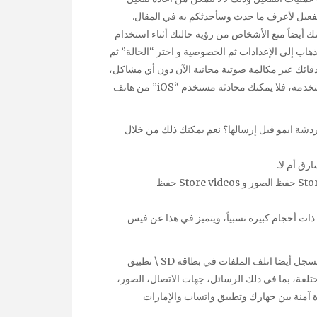
 لأجرب أن أقوم بالتفعيل لأعرف ما حدث وسأحدثكم به في المقال.
 أيضاً منع الأشخاص من رؤية حالتك أثناء استخدام
هاب إلى الإعدادات ثم الخصوصية و اختر “الحالة” ثم
دقائك عبر مكالمة صوتية مجانية الآن دون أي مشاكل،
ولكن الأمر مقتصر على مستخدمي نفس نظام التشغيل الذي تستخدمه، فلا يمكنك محادثة مستخدم “iOS” من هاتف
شة ايمو قبل إرسالها؟ نعم يمكنك ذلك من خلال
رق أم لا.
الأن قم بتعطيل أحدي الخيارين أو كلاهما وهما Store photos حفظ الصور و Store videos حفظ
ذات أحجام كبيرة نسبياً، ويتميز في هذا عن فيس
لذلك، لإجراء النسخ الاحتياطي لملفات الوسائط، استخدم مدير السجل أيضا اتلف الملفات في بطاقة SD \ تطبيق
تلفة، بما في ذلك الرسائل، جهات الاتصال، الصور،
ناة آمنة بين جهازك وتطبيق واتساب والإمارات