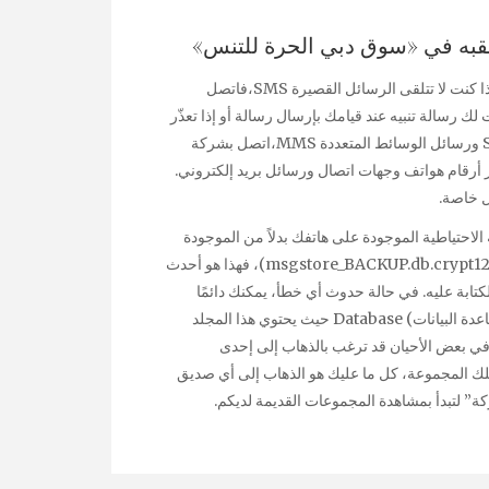
قبه في «سوق دبي الحرة للتنس»
وبالضغط على Tab يُمكنك التنقل بين الخيارات الثلاثة كما تريد. إذا كنت لا تتلقى الرسائل القصيرة SMS،فاتصل
ك رسالة تنبيه عند قيامك بإرسال رسالة أو إذا تعذّر
عليك إرسال الرسائل أو تلقيها. للإبلاغ عن الرسائل القصيرة SMS ورسائل الوسائط المتعددة MMS،اتصل بشركة
ظر أرقام هواتف وجهات اتصال ورسائل بريد إلكتروني.
ل خاصة.
لاحتياطية الموجودة على هاتفك بدلاً من الموجودة
على جوجل درايف. • قم بإعادة تسمية الملف وليكن تحت اسم (msgstore_BACKUP.db.crypt12)، فهذا هو أحدث
تابة عليه. في حالة حدوث أي خطأ، يمكنك دائمًا
إعادة تسمية هذا الملف باسمه واستعادته. • اضغط على مجلد (قاعدة البيانات) Database حيث يحتوي هذا المجلد
ي بعض الأحيان قد ترغب بالذهاب إلى إحدى
تلك المجموعة، كل ما عليك هو الذهاب إلى أي صديق
 لتبدأ بمشاهدة المجموعات القديمة لديكم.