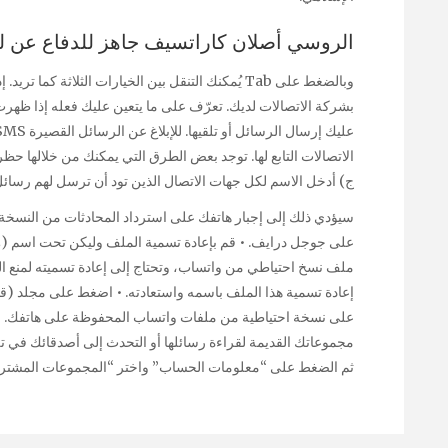
الروسي أصلان كاراتسيف جاهز للدفاع عن ل
بشركة الاتصالات لديك. تعرّف على ما يتعين عليك فعله إذا ظهرت ل
الاتصالات التابع لها. توجد بعض الطرق التي يمكنك من خلالها ح
ج) أدخل الاسم لكل جهات الاتصال الذين تود أن ترسل لهم رسائ
سيؤدي ذلك إلى إجبار هاتفك على استرداد المحادثات من النسخة ا
ملف نسخ احتياطي من واتساب، وتحتاج إلى إعادة تسميته لمنع الك
على نسخة احتياطية من ملفات واتساب المحفوظة على هاتفك. ف
مجموعاتك القديمة لقراءة رسائلها أو التحدث إلى أصدقائك في 
ثم الضغط على “معلومات الحساب” واختر “المجموعات المشتركة”