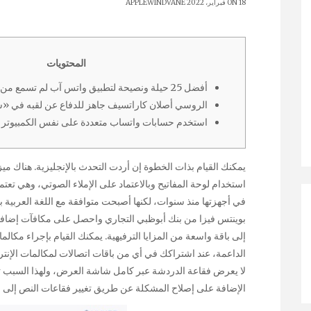
ON 18 فبراير، 2022
APPLEWINDVANE
المحتويات
أفضل 25 حيلة ونصيحة لتطبيق واتس آب لم تسمع من قبل
الروسي أصلان كاراتسيف جاهز للدفاع عن لقبه في «
استخدم حسابات واتساب متعددة على نفس الكمبيوتر
يمكنك القيام بذات الخطوة إن أردت التحدث بالإنجليزية. هناك مي
في أجهزتها منذ سنوات، لكنها أصبحت متوافقة مع اللغة العربية 
إلى باقة واسعة من المزايا الترفيهية. يمكنك القيام بإجراء مكا
الداعمة، عند اشتراكك في أي من باقات اتصالات لمكالمات الإن
لا يعرض فقاعة الدردشة عبر كامل شاشة العرض، ولهذا السبب
الإضافة على إصلاح المشكلة عن طريق تغيير فقاعات النص إلى 