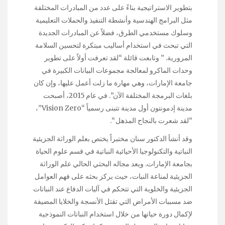
بتطوير الاستراتيجية بناءً على عدد من المبادرات المختلفة
مثل البرامج الهندسية وأنشطة التنفيذ والحملات التعليمية
وسلوك مستخدمي الطرق، فضلاً عن المبادرات الجديدة
التي تبحث في استخدام أساليب مبتكرة لتحسين السلامة
المرورية. ” وتابعت قائلة “لقد تعرفت أولاً على تطوير
وحدات الماكرو لمعالجة مجموعات البيانات الكبيرة في
جامعة الإمارات، وهي مهارة ما زلت أعمل عليها، وإن كان
بلغات البرمجة المختلفة الآن”. في عام 2015، أصبحت
مدينة إدمونتون أول مدينة تتبنى رسمياً “Vision Zero”،
“لقد شعرت بالنجاح المذهل “.
وقد أنشأ الدكتور سنان مختبراً يختص بعلم الوراثة الجزيئية
النباتية والتكنولوجيا الأحيائية النباتية في قسم علوم الحياة
بجامعة الإمارات. ويعد مجاله البحثي الحالي علم الوراثة
الجزيئية لمناعة النبات، حيث يركز بحثه على فهم العوامل
الجزيئية والخلوية التي تتحكم في آليات الدفاع عند النباتات
ضد مسببات الأمراض التي تقتل الأنسجة والخلايا المضيفة
لإكمال دورة حياتها من خلال استخدام النباتات النموذجية