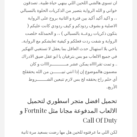
ان تسوي هالشي اللحين اللي بينهي حياة ظبية.. تصدقون
خواتي و الله الرواية بتصير من الذكريات الحلوة بالنسبالي
،، و اكيد أكيد أكيد بين فترة و الثانية بروح على الرواية
الاصلية و بشوف ردودكم و كيف ردودي كانت عليكم (
بتكون ذكريات روعــة بالنسبالي ) ،، و الحمدلله خلصت
الرواية و شفت ردت فعلكم و كيفية تعايشكم مع الرواية..
ياخي بلا استهبال حدث العاقل بما يعقل لا تستغبي التهكير
في جميع الالعاب مو بس بترفيان يا ابو عقل ضيق الادراك
.. و تمت تقرااااه يمكن عشر مــــــــــــراااات و كان
مضمون هالموضوع إن إذا انتي تبيـــــــن من الله يحققلج
أي حلم راح يحققه لج بس لازم تتبعين الشــــــــروط
الأربع..
تحميل افضل متجر اسطوري لتحميل
الالعاب المدفوعة مجانا مثل Fortnite و
Call Of Duty
لكن اللي ما عرفتوه للحين هل مها رضت بسعيد مرة ثانية