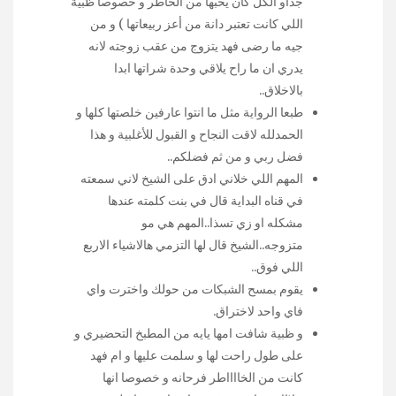
جداو الكل كان يحبها من الخاطر و خصوصا ظبية
اللي كانت تعتبر دانة من أعز ربيعاتها ) و من
جيه ما رضى فهد يتزوج من عقب زوجته لانه
يدري ان ما راح يلاقي وحدة شراتها ابدا
بالاخلاق..
طبعا الرواية مثل ما انتوا عارفين خلصتها كلها و
الحمدلله لاقت النجاح و القبول للأغلبية و هذا
فضل ربي و من ثم فضلكم..
المهم اللي خلاني ادق على الشيخ لاني سمعته
في قناه البداية قال في بنت كلمته عندها
مشكله او زي تسذا..المهم هي مو
متزوجه..الشيخ قال لها التزمي هالاشياء الاربع
اللي فوق..
يقوم بمسح الشبكات من حولك واخترت واي
فاي واحد لاختراق.
و ظبية شافت امها يايه من المطبخ التحضيري و
على طول راحت لها و سلمت عليها و ام فهد
كانت من الخااااطر فرحانه و خصوصا انها