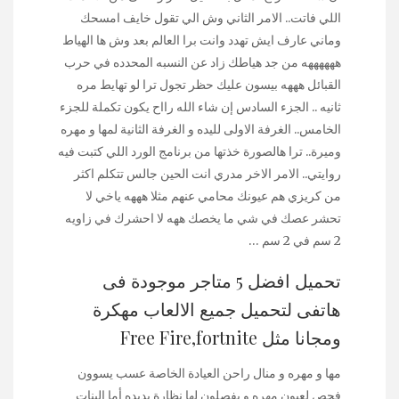
اللي فاتت.. الامر الثاني وش الي تقول خايف امسحك
وماني عارف ايش تهدد وانت برا العالم بعد وش ها الهياط
ههههههه من جد هياطك زاد عن النسبه المحدده في حرب
القبائل هههه بيسون عليك حظر تجول ترا لو تهايط مره
ثانيه .. الجزء السادس إن شاء الله رااح يكون تكملة للجزء
الخامس.. الغرفة الاولى لليده و الغرفة الثانية لمها و مهره
وميرة.. ترا هالصورة خذتها من برنامج الورد اللي كتبت فيه
روايتي.. الامر الاخر مدري انت الحين جالس تتكلم اكثر
من كريزي هم عيونك محامي عنهم مثلا هههه ياخي لا
تحشر عصك في شي ما يخصك ههه لا احشرك في زاويه
2 سم في 2 سم …
تحميل افضل 5 متاجر موجودة فى
هاتفى لتحميل جميع الالعاب مهكرة
ومجانا مثل Free Fire,fortnite
مها و مهره و منال راحن العيادة الخاصة عسب يسوون
فحص لعيون مهره و يفصلون لها نظارة يديده أما البنات