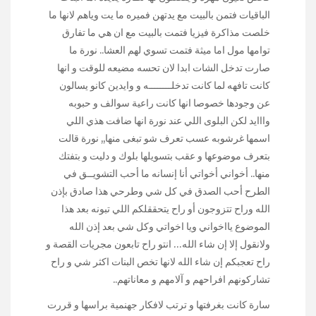
الباقيات فتمن بالبيت مع يدتهن فميره ما يت وياهم لانها ما
خلصت مذاكرة فيزيا فتمت بالبيت مع ان هي ما تفارق
توامها مول اما ميثة فتمت تسوي لهم العشا.. نورة ما
صارت تدخل الشات ابدا لان تحسه مضيعه للوقت و انها
كانت تافهه لما كانت تدخلــــــــه و وايدين كانو يسالون
عن وجودها خصوصا انها كانت راعية سوالف و حبوبه
وااايد لكن البلوى اللي عند نورة انها ضافت هذي اللي
اسمها غرشوبه عسب تعرف شو تبغى منها,, نورة قالت
بتعرف موضوعها و عقب بتسويلها بلوك و دليت و بتفتك
منها.. أخواني أخواتي أنا إنسانه ما أحب التشويــق في
الطرح أحب الصدق في كل شي وطرحي هذا صادق بإذن
الله وراح تتزوجون أو راح يتحققلكم اللي تبونه بعد هذا
الموضوع يااخواني ويا اخواتي وكل شي بعد إذن الله
ولانقول إلا إن شاء الله… انتو راح تابعون مجريات القصة و
راح تعجبكم إن شاء الله لانها تخص البنات اكثر شي و راح
تشاركونهم افراحهم و آلامهم و معاناتهم..
سارة كانت بغرفتها و ترتب لافكار جهنمية براسها و قررت