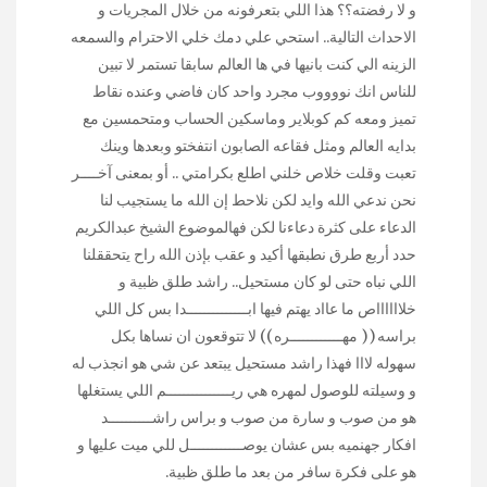
و لا رفضته؟؟ هذا اللي بتعرفونه من خلال المجريات و
الاحداث التالية.. استحي علي دمك خلي الاحترام والسمعه
الزينه الي كنت بانيها في ها العالم سابقا تستمر لا تبين
للناس انك نووووب مجرد واحد كان فاضي وعنده نقاط
تميز ومعه كم كوبلاير وماسكين الحساب ومتحمسين مع
بدايه العالم ومثل فقاعه الصابون انتفختو وبعدها وينك
تعبت وقلت خلاص خلني اطلع بكرامتي .. أو بمعنى آخــــر
نحن ندعي الله وايد لكن نلاحط إن الله ما يستجيب لنا
الدعاء على كثرة دعاءنا لكن فهالموضوع الشيخ عبدالكريم
حدد أربع طرق نطبقها أكيد و عقب بإذن الله راح يتحققلنا
اللي نباه حتى لو كان مستحيل.. راشد طلق ظبية و
خلااااااص ما عااد يهتم فيها ابــــــــــــــدا بس كل اللي
براسه (( مهــــــــــــره )) لا تتوقعون ان نساها بكل
سهوله لااا فهذا راشد مستحيل يبتعد عن شي هو انجذب له
و وسيلته للوصول لمهره هي ريـــــــــــــــم اللي يستغلها
هو من صوب و سارة من صوب و براس راشــــــــــد
افكار جهنميه بس عشان يوصــــــــــــل للي ميت عليها و
هو على فكرة سافر من بعد ما طلق ظبية.