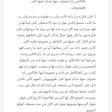
خلاااص راح تشوف بنتها جدام عينها على
طووووول..
( على فكرة ترا دانة كانت وايــــد طيوبة و متدينة وايــــد
ما كانت تسمع اغاني مول و دوم الاستغفار على لسانها و
فهد يوم عن يوم كان يزيد حبه لها من يوم ما تزوجها و على
فكرة هي ما كان فيها جمال لذاك الزود لكن اخلاقها رفيعة
جداو الكل كان يحبها من الخاطر و خصوصا ظبية اللي
كانت تعتبر دانة من أعز ربيعاتها ) و من جيه ما رضى فهد
يتزوج من عقب زوجته لانه يدري ان ما راح يلاقي وحدة
شراتها ابدا بالاخلاق.. و ظبية شافت امها يايه من المطبخ
التحضيري و على طول راحت لها و سلمت عليها و ام فهد
كانت من الخااااطر فرحانه و خصوصا انها خلاااص راح
تشوف بنتها جدام عينها على طووووول.. المهم اللي خلاني
ادق على الشيخ لاني سمعته في قناه البداية قال في بنت
كلمته عندها مشكله او زي تسذا..المهم هي مو
متزوجه..الشيخ قال لها التزمي هالاشياء الاربع اللي فوق..
يقول التزمتها وسوتها يقول في اقل من مده بسيطه اتوقع
اسبوع..