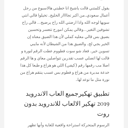
يقول كلمتني قالت ياشيخ انا خطبتي هالاسبوع من رجل
أعمال سعودي..من اكبر تجاااار الخليج.. تخيلوا قالي انتي
سويها لوجه الله واذا ارضتي الله راح يرضيج… قالي راح
تشوفين التغير…وقالي يمكن امورج تتعسر وتحسين
بضيق بس قالي معليه كملي لأن هذا الضيق معناه إن
الخير بجي لج.. والضيق هذا من الشيطان لأنه مايبي
تسوين خير.. فعاد شو سوت فطووم عطت الرقم لنورة و
قالت لها اتصلي عسب تقدرين تتواصلين معاي و ها الرقم
اصلا مب رقمها رقم (كيفي) اللي هو هزاع و طبعا كل هذا
خدعة مدبرة من هزاع و فطوم بس عسب ينتقم هزاع من
نورة مثل ما توعد لها..
تطبيق تهكيرجميع العاب الاندرويد
2019 تهكير الالعاب للاندرويد بدون
روت
الرسوم المتحركة استراحة واقعية للغاية وأنها تظهر