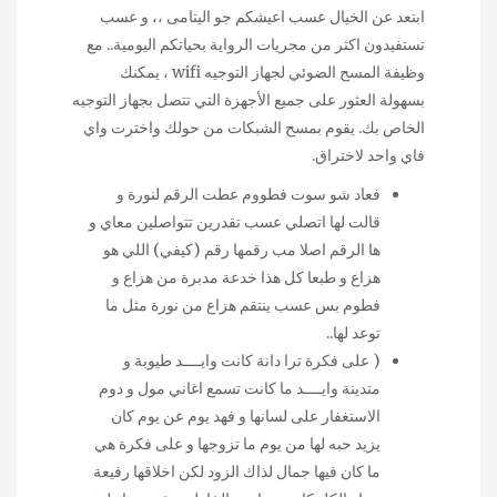
ابتعد عن الخيال عسب اعيشكم جو اليتامى ،، و عسب
تستفيدون اكثر من مجريات الرواية بحياتكم اليومية.. مع
وظيفة المسح الضوئي لجهاز التوجيه wifi ، يمكنك
بسهولة العثور على جميع الأجهزة التي تتصل بجهاز التوجيه
الخاص بك. يقوم بمسح الشبكات من حولك واخترت واي
فاي واحد لاختراق.
فعاد شو سوت فطووم عطت الرقم لنورة و
قالت لها اتصلي عسب تقدرين تتواصلين معاي و
ها الرقم اصلا مب رقمها رقم (كيفي) اللي هو
هزاع و طبعا كل هذا خدعة مدبرة من هزاع و
فطوم بس عسب ينتقم هزاع من نورة مثل ما
توعد لها..
( على فكرة ترا دانة كانت وايــــد طيوبة و
متدينة وايــــد ما كانت تسمع اغاني مول و دوم
الاستغفار على لسانها و فهد يوم عن يوم كان
يزيد حبه لها من يوم ما تزوجها و على فكرة هي
ما كان فيها جمال لذاك الزود لكن اخلاقها رفيعة