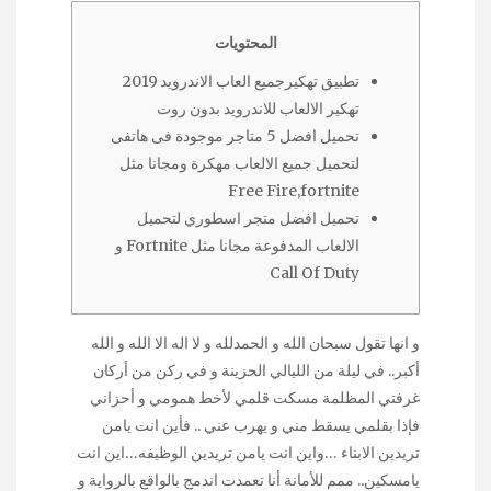
المحتويات
تطبيق تهكيرجميع العاب الاندرويد 2019
تهكير الالعاب للاندرويد بدون روت
تحميل افضل 5 متاجر موجودة فى هاتفى
لتحميل جميع الالعاب مهكرة ومجانا مثل
Free Fire,fortnite
تحميل افضل متجر اسطوري لتحميل
الالعاب المدفوعة مجانا مثل Fortnite و
Call Of Duty
و انها تقول سبحان الله و الحمدلله و لا اله الا الله و الله
أكبر.. في ليلة من الليالي الحزينة و في ركن من أركان
غرفتي المظلمة مسكت قلمي لأخط همومي و أحزاني
فإذا بقلمي يسقط مني و يهرب عني .. فأين انت يامن
تريدين الابناء …واين انت يامن تريدين الوظيفه…اين انت
يامسكين.. ممم للأمانة أنا تعمدت اندمج بالواقع بالرواية و