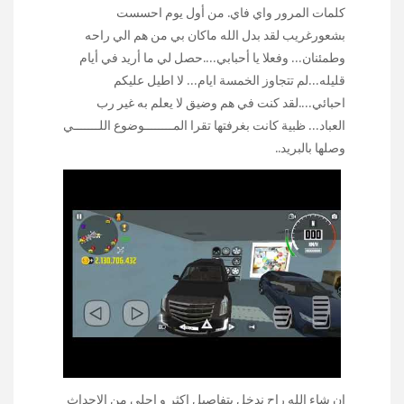
كلمات المرور واي فاي. من أول يوم احسست
بشعورغريب لقد بدل الله ماكان بي من هم الي راحه
وطمئنان… وفعلا يا أحبابي….حصل لي ما أريد في أيام
قليله…لم تتجاوز الخمسة ايام… لا اطيل عليكم
احبائي….لقد كنت في هم وضيق لا يعلم به غير رب
العباد… ظبية كانت بغرفتها تقرا المــــــــوضوع اللـــــــي
وصلها بالبريد..
ان شاء الله راح ندخل بتفاصيل اكثر و احلى من الاحداث