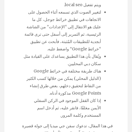
ويتم تفعيل local seo.
لتغيير الصوت الذي تسمعه أثناء الحصول على
الاتجاهات في تطبيق خرائط جوجل، كل ما
عليك هو الانتقال إلى “الإعدادات” من الشاشة
الرئيسية، ثم التمرير إلى أسفل حتى ترى قائمة
أبجدية للتطبيقات المُثبتة، فأبحث عن تطبيق
“خرائط Google” واضغط عليه.
ويُقال بأن هذا التطبيق يساعدك على القيادة مثل
سكان دبي المحليين.
هناك طريقة مختلفة في خرائط Google
(الدليل المحلي) يمكن من خلالها كسب الكثير
من النقاط لتحقيق دخلهم، بعض طرق إنشاء
Google Points مذكورة أدناه.
إذا كان القفل الموجود في الركن السفلي
الأيمن مغلقًا، فانقر عليه، ثم أدخل اسم
المستخدم وكلمة المرور.
في هذا المقال، تدعوك سفن جي ميديا إلى جولة قصيرة