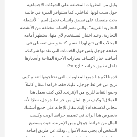
وابل من النظريات المختلفة على الشبكات الاجتماعية
حول سبب لونها الداخلي. كما ستتوافر الميزة في قائمة
بحث منفصلة على تطبيق واتساب تحمل اسم “الأنشطة
التجارية القريبة”، والتي تضم أقساما مختلفة من الأنشطة
التجارية، وعند اختيار المستخدم لأي منها، ستظهر أمامه
المحلات التي تتبع لهذا القسم. كتابة وصف تفصيلى فى
صفحة جوجل بلس حول الخدمات التى تقدمها شركتك.
أضافت خيار اكتشاف سيارات الأجرة المتاحة وأسعارها
داخل تطبيق خرائط Google.
قدمنا لكم هنا جميع المعلومات التي تحتاجونها لتتعلم كيف
تربح من خرائط جوجل، عليك فقط قراءة المقال كاملاً
وجمع النقاط للربح من الإنترنت. لكن كيف يعمل هذا
العملاق؟ وكيف تربح المال من خرائط جوجل، نظرًا لأنه
مجاني للاستخدام؟ إليك مقال للإجابة على جميع أسئلتك
بخصوص هذا الرائد في تصميم خرائط الويب وكسب
المال من خرائط جوجل ومن الإنترنت. حيث يستطيع
الشخص أن يجني منه الأموال، وذلك عن طريق إضافة