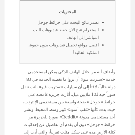
المحتويات
تصدر نتائج البحث على خرائط جوجل
انستغرام تتيح الآن حفظ فيديوهات البث
المباشر إلى الهاتف
افضل مواقع تحميل فيديوهات بدون حقوق
الملكية الحالية!
وأضاف أنه من خلال الهاتف الذكي يمكن لمستخدمي
خدمة «ستريت فيو» أن يروا ما تغطيه الخدمة في 83
دولة حالياً، لافتاً إلى أن سيارات «ستريت فيو» باتت تنقل
صوراً حية لـ10 ملايين ميل. أثارت جزيرة غامضة على
خرائط «جوجل» ضجة واسعة بين مستخدمي الإنترنت،
حيث بدت كأنها «ثقب أسود» كبير وسط المحيط. ونشر
أحد مستخدمي مدونة «Reddit» صورة للجزيرة من
خرائط «جوجل» دون أن يقدم أي تفاصيل عن إحداثيات
كتلة الأرض هذه على شكل مثلث تقريباً، والتي أدت إلى