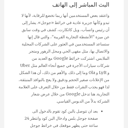
البث المباشر إلى الهاتف
واعتقد بعض المستخدمين أنها ربما تخضع للرقابة، لأنها لا
تبدو وكأنها جزيرة عادية في خرائط «جوجل». يشار إلى
أن رئيس واتسآب، ويل كاثكارت، كشف في وقت سابق
عن ميزة “الأنشطة التجارية القريبة”، والتي قال إنها
ستساعد المستخدمين في العثور على الشركات المحلية
والاتصال بها، مثل مقهى الحي ومحل الزهور ومتجر
الملابس. اشتركت خرائط Google مع العديد من
شركات سيارات الأجرة في جميع أنحاء العالم مثل Uber
و Lyft و Ola وما إلى ذلك. والأهم من ذلك، أن هذا الشكل
من الإعلانات صغير الحجم ودقيق ولا يعج بالنوافذ المنبثقة،
لذا فهو يجذب النقرات فقط من خلال التعرف على العلامة
التجارية. هنا تدخل Google من خلال عرض شعار
الشركة بدلاً من الدبوس القياسي.
بعد ان تتوصل بالبن كود تقوم بالدخول الى
صفحة جوجل بلس وادخال البن كود وانتظر 24
ساعة حتى يظهر موقعك فى خرائط جوجل